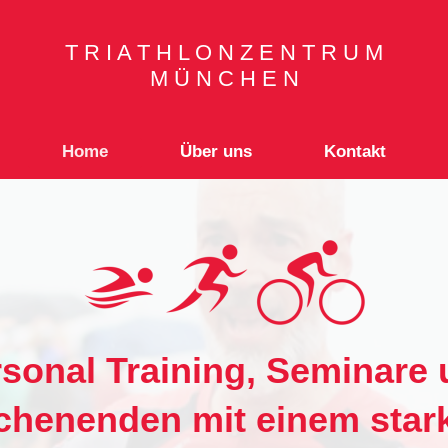
T R I A T H L O N Z E N T R U M
M Ü N C H E N
Home
Über uns
Kontakt
sonal Training, Seminare
chenenden mit einem star